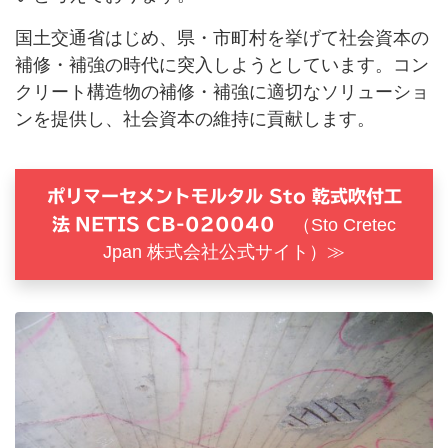
国土交通省はじめ、県・市町村を挙げて社会資本の
補修・補強の時代に突入しようとしています。コン
クリート構造物の補修・補強に適切なソリューショ
ンを提供し、社会資本の維持に貢献します。
ポリマーセメントモルタル Sto 乾式吹付工
法
NETIS CB-020040
（Sto Cretec
Jpan 株式会社公式サイト）≫