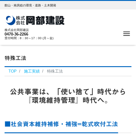
館山・南房総の環境・道路・土木開発
株式会社岡部建設
Me
0470-36-2266
受付時間：8：30～17：00 (月～金)
特殊工法
TOP
施工実績
特殊工法
公共事業は、「使い捨て」時代から
『環境維持管理』時代へ。
■社会資本維持補修・補強=乾式吹付工法